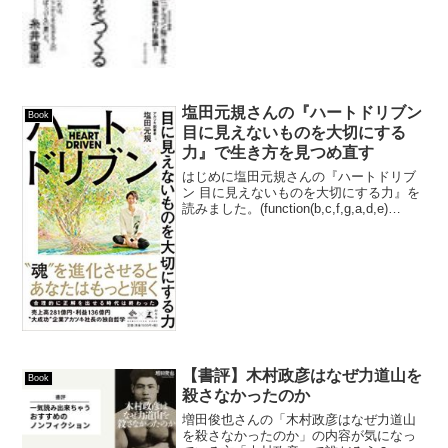
塩田元規さんの『ハートドリブン
Book
目に見えないものを大切にする
力』で生き方を見つめ直す
はじめに塩田元規さんの『ハートドリブ
ン 目に見えないものを大切にする力』を
読みました。(function(b,c,f,g,a,d,e)
{b.MoshimoAffiliateObject=a;b=b||function
(){arguments...
【書評】木村政彦はなぜ力道山を
Book
殺さなかったのか
増田俊也さんの「木村政彦はなぜ力道山
を殺さなかったのか」の内容が気になっ