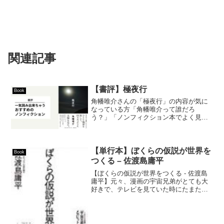
関連記事
【書評】極夜行
Book
角幡唯介さんの「極夜行」の内容が気に
なっている方「角幡唯介って誰だろ
う？」「ノンフィクション本でよく見か
けるけど面白いのかな？」「ざっくりと
内容だけ知りたい」こういった方に向け
て書いた記事です。本記事の内容・ざっ
くり内容紹介・感想この記事を...
【単行本】ぼくらの仮説が世界を
Book
つくる – 佐渡島庸平
【ぼくらの仮説が世界をつくる - 佐渡島
庸平】元々、漫画の宇宙兄弟がとても大
好きで、テレビを見ていた時にたまたま
佐渡島庸平さんの存在を知りました。ち
なみに佐渡島庸平さんが関わりのある安
野モヨコさんも大好きですし、佐渡島庸
平さんつながりでドラ...