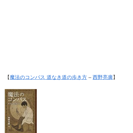
【
魔法のコンパス 道なき道の歩き方
–
西野亮廣
】