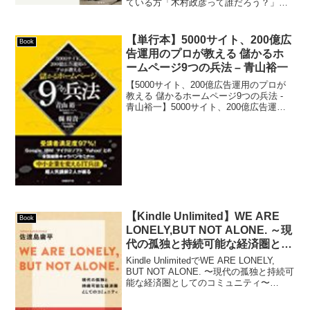
ている方「木村政彦って誰だろう？」
「ノンフィクション本でよく見かけるけ
ど面白いのかな？」「ざっくりと内容だ
け知りたい」こういった方に向けて書い
【単行本】5000サイト、200億広
Book
た記事です。
告運用のプロが教える 儲かるホ
ームページ9つの兵法 – 青山裕一
【5000サイト、200億広告運用のプロが
教える 儲かるホームページ9つの兵法 -
青山裕一】5000サイト、200億広告運用
のプロが教える 儲かるホームページ９
つの兵法 作者: 青山裕一,縣将貴 出版社/
メーカー: 日経BP社 発売日: ...
【Kindle Unlimited】WE ARE
Book
LONELY,BUT NOT ALONE. ～現
代の孤独と持続可能な経済圏とし
てのコミュニティ～ (NewsPicks
Kindle UnlimitedでWE ARE LONELY,
Book) – 佐渡島庸平
BUT NOT ALONE. 〜現代の孤独と持続可
能な経済圏としてのコミュニティ〜
(NewsPicks Book)を読みました。