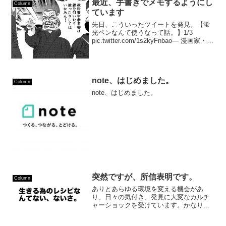
最近、手書きでメモするようにし
Column
ています
先日、こういったツイートを発見。【蛍
光ペンなんて使うなって話。】1/3
pic.twitter.com/1s2kyFnbao— 漫画家・三
田紀房（公式）『ドラゴン桜2』7巻発売
中！ (@mita_norifusa) December 19,...
note、はじめました。
Column
note、はじめました。
突然ですが、所信表明です。
Column
ありとあらゆる環境を変える機会があ
り、日々の気付き、発見に大変なカルチ
ャーショックを受けています。かなり濃
密な時間を過ごし、今日まで邁進してき
たと自負していたのですが、またさらに