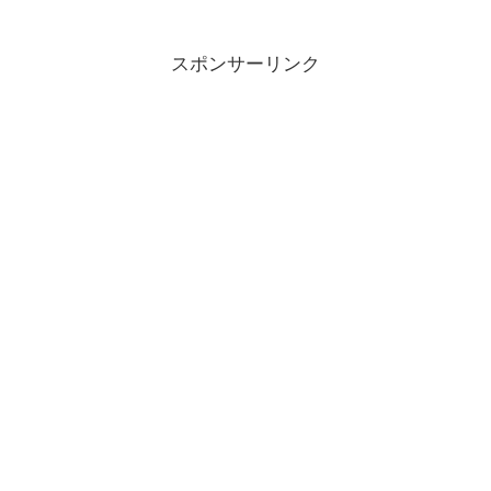
広さ、深さ、高さの片鱗を垣間見ていま
す。悔しい気持ちもあり、そ...
スポンサーリンク