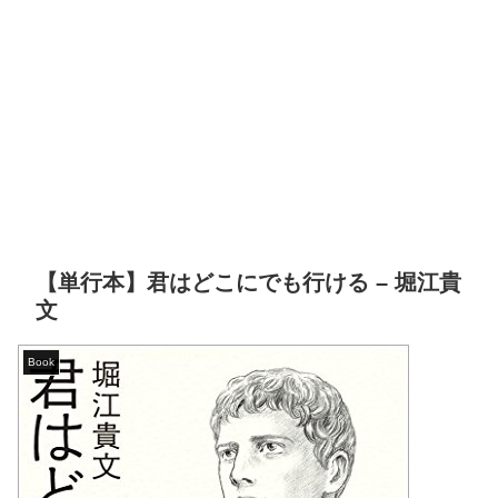
【単行本】君はどこにでも行ける – 堀江貴
文
Book