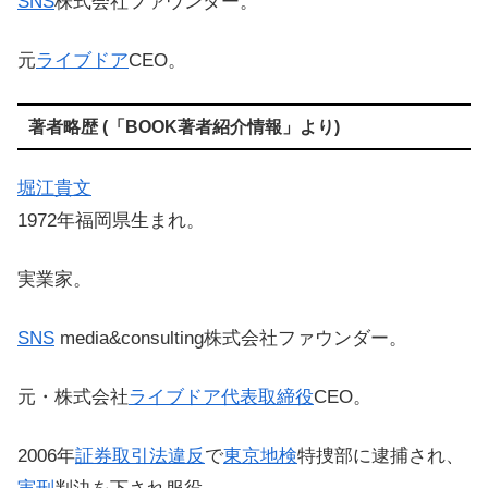
SNS
株式会社ファウンダー。
元
ライブドア
CEO。
著者略歴 (「BOOK著者紹介情報」より)
堀江貴文
1972年福岡県生まれ。
実業家。
SNS
media&consulting株式会社ファウンダー。
元・株式会社
ライブドア
代表取締役
CEO。
2006年
証券取引法違反
で
東京地検
特捜部に逮捕され、