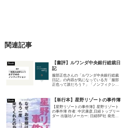
関連記事
【書評】ルワンダ中央銀行総裁日
Book
記
服部正也さんの「ルワンダ中央銀行総裁
日記」の内容が気になっている方「服部
正也って誰だろう？」「ノンフィクショ
ン本でよく見かけるけど面白いのか
な？」「ざっくりと内容だけ知りたい」
こういった方に向けて書いた記事です。
【単行本】星野リゾートの事件簿
Book
本記事の内容・ざっくり内容紹...
【星野リゾートの事件簿】星野リゾート
の事件簿 作者: 中沢康彦,日経トップリー
ダー 出版社/メーカー: 日経BP社 発売日:
2009/06/18 メディア: 単行本 購入: 9人 ク
リック: 79回 この商品を含むブログ (32