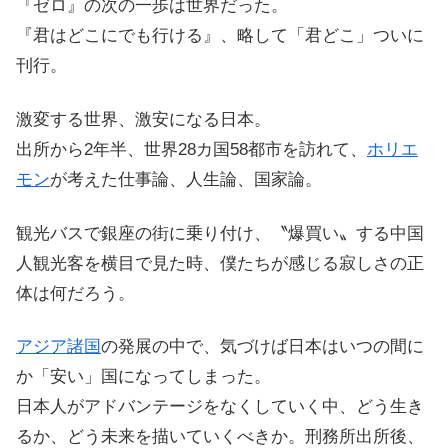
『ゼロ』の次の一歩は世界だった。
『君はどこにでも行ける』、略して「君どこ」ついに
刊行。
激変する世界、激安になる日本。
出所から2年半、世界28カ国58都市を訪れて、
ホリエ
モン
が考えた仕事論、人生論、国家論。
観光バスで銀座の街に乗り付け、〝爆買い〟する中国
人観光客を横目で見た時、僕たちが感じる寂しさの正
体は何だろう。
アジア諸国
の発展の中で、気づけば日本はいつの間に
か「安い」国になってしまった。
日本人がアドバンテージをなくしていく中、どう生き
るか、どう未来を描いていくべきか。刑務所出所後、