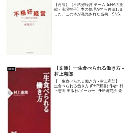
【再読】【不格好経営 チームDeNAの挑
戦 - 南場智子】本の整理がてら再読しま
した。この本が発売された当初、SNSの
タイムラインが賑わっておりました。
様々なビジネスパーソンがお読みになっ
ていたようで、天邪鬼なこちらとしては
中々手を付けられ...
【文庫】一生食べられる働き方 –
Book
村上憲郎
【一生食べられる働き方 - 村上憲郎】一
生食べられる働き方 (PHP新書) 作者: 村
上憲郎 出版社/メーカー: PHP研究所 発売
日: 2012/03/15 メディア: 新書 購入: 2人
クリック: 237回 この商品を含むブログ
(1...