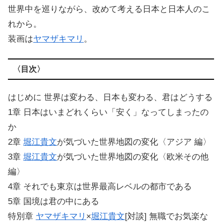
世界中を巡りながら、改めて考える日本と日本人のこ
れから。
装画は
ヤマザキマリ
。
〈目次〉
はじめに 世界は変わる、日本も変わる、君はどうする
1章 日本はいまどれくらい「安く」なってしまったの
か
2章
堀江貴文
が気づいた世界地図の変化〈アジア 編〉
3章
堀江貴文
が気づいた世界地図の変化〈欧米その他
編〉
4章 それでも東京は世界最高レベルの都市である
5章 国境は君の中にある
特別章
ヤマザキマリ
×
堀江貴文
[対談] 無職でお気楽な