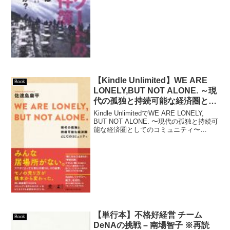
件) を見...
【Kindle Unlimited】WE ARE
Book
LONELY,BUT NOT ALONE. ～現
代の孤独と持続可能な経済圏とし
てのコミュニティ～ (NewsPicks
Kindle UnlimitedでWE ARE LONELY,
Book) – 佐渡島庸平
BUT NOT ALONE. 〜現代の孤独と持続可
能な経済圏としてのコミュニティ〜
(NewsPicks Book)を読みました。
【単行本】不格好経営 チーム
Book
DeNAの挑戦 – 南場智子 ※再読