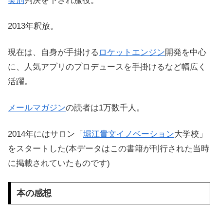
実刑
判決を下され服役。
2013年釈放。
現在は、自身が手掛ける
ロケットエンジン
開発を中心
に、人気アプリのプロデュースを手掛けるなど幅広く
活躍。
メールマガジン
の読者は1万数千人。
2014年にはサロン「
堀江貴文
イノベーション
大学校」
をスタートした(本データはこの書籍が刊行された当時
に掲載されていたものです)
本の感想